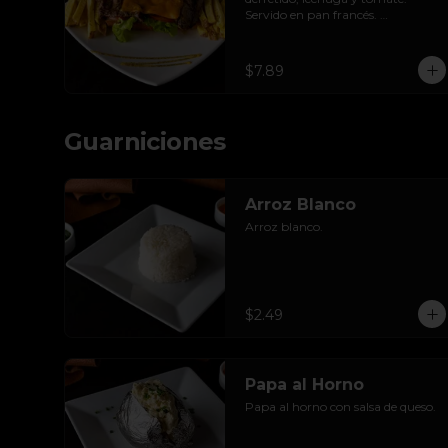
Servido en pan francés. 
Acompañado de papas fritas.
$7.89
Guarniciones
Arroz Blanco
Arroz blanco.
$2.49
Papa al Horno
Papa al horno con salsa de queso.