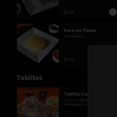
$2.49
Puré de Papas
Puré de papas.
$2.49
Tablitas
Tablita Completa
Chorizo argentino, lomo de res y 
pechuga de pollo.