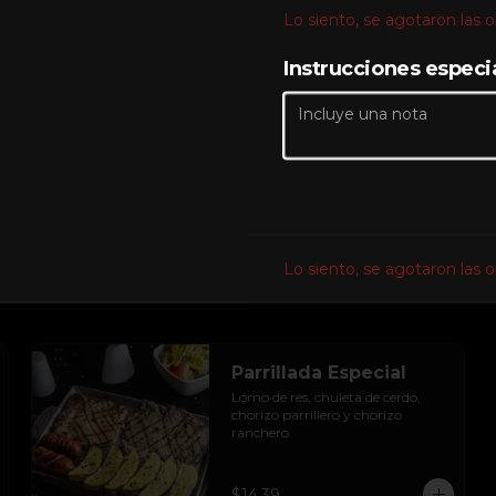
Lo siento, se agotaron las 
$14.39
Instrucciones especi
Tablita de Homero
Chorizo argentino, lomo de res, 
pechuga de pollo y costilla de 
cerdo en salsa bbq.
$16.99
Lo siento, se agotaron las 
Parrillada Especial
Lomo de res, chuleta de cerdo, 
chorizo parrillero y chorizo 
ranchero.
$14.39