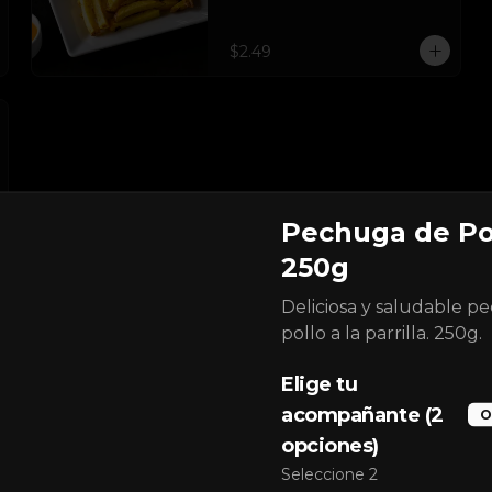
$2.49
Pechuga de Po
250g
Deliciosa y saludable p
pollo a la parrilla. 250g.
Elige tu
Tablita Especial
acompañante (2
O
Chorizo argentino, costilla de 
cerdo en salsa bbq y pechuga de 
opciones)
pollo.
Seleccione 2