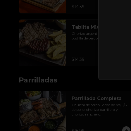
$14.39
Tablita Mixta
Chorizo argentino, lomo de res y 
costilla de cerdo en salsa bbq.
$14.39
Parrilladas
Parrillada Completa
Chuleta de cerdo, lomo de res, 1/8 
de pollo, chorizo parrillero y 
chorizo ranchero.
$16.99