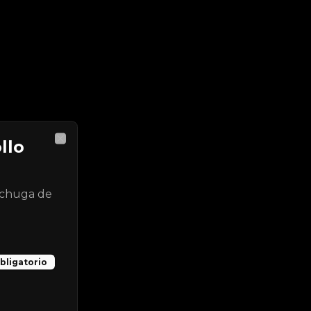
llo
Close
echuga de
bligatorio