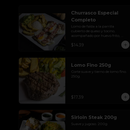
Churrasco Especial
Completo
Lomo de falda a la parrilla 
cubierto de queso y tocino, 
acompañado por huevo frito, 
arroz, papas fritas, ensalada y 
$14.39
aguacate.
Lomo Fino 250g
Corte suave y tierno de lomo fino. 
250g.
$17.39
Sirloin Steak 200g
Suave y jugoso. 200g