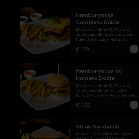
Hamburguesa
Completa Doble
Doble lomo de res 100% angus, 
doble queso derretido, aguacate, 
huevo frito, tocino, lechuga y 
tomate. Acompañada de papas 
$11.79
fritas.
Hamburguesa de
Homero Doble
Doble lomo de res 100% angus, 
doble queso derretido, tocino, 
lechuga y tomate. Acompañada 
de papas fritas.
$10.89
Steak Sandwich
Lomo de res cubierto con queso 
derretido, lechuga y tomate. 