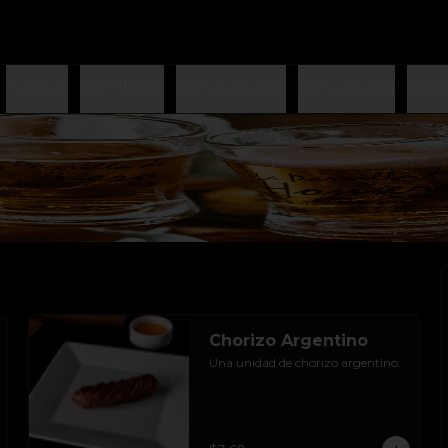
Tablitas
Parrilladas
Cortes de Res
De la Granja
Espe
Chorizo Argentino
Una unidad de chorizo argentino.