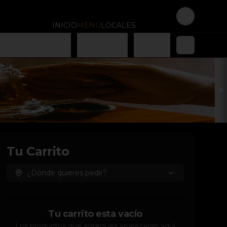
Login
INICIO
MENÚ
LOCALES
cialidades del Mar
Bebidas Soft
Cervezas
Tu Carrito
¿Dónde quieres pedir?
Tu carrito esta vacío
Los productos que agregues aparecerán aquí