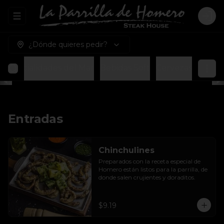
Abrir menu de navegación
Logi
¿Dónde quieres pedir?
Especialidades del Mar
Bebidas Soft
Cervezas
Entradas
Chinchulines
Preparados con la receta especial de 
Homero están listos para la parrilla, de 
donde salen crujientes y doraditos.
$9.19