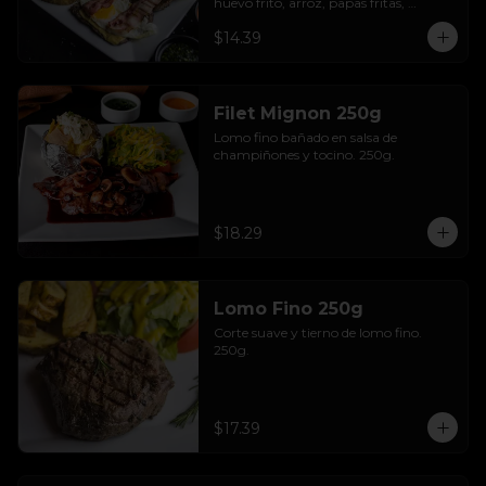
huevo frito, arroz, papas fritas, 
ensalada y aguacate.
$14.39
Filet Mignon 250g
Lomo fino bañado en salsa de 
champiñones y tocino. 250g.
$18.29
Lomo Fino 250g
Corte suave y tierno de lomo fino. 
250g.
$17.39