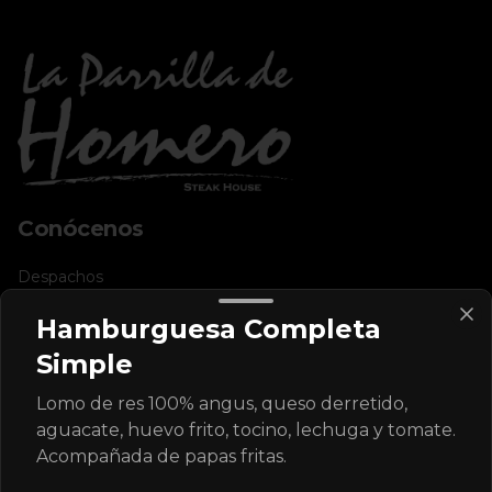
Conócenos
Despachos
Términos y condiciones
Hamburguesa Completa
Política de privacidad
Simple
Redes sociales
Lomo de res 100% angus, queso derretido,
aguacate, huevo frito, tocino, lechuga y tomate.
Instagram
Acompañada de papas fritas.
Facebook