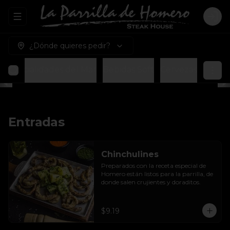
Abrir menu de navegación
Logi
¿Dónde quieres pedir?
Especialidades del Mar
Bebidas Soft
Cervezas
Entradas
Chinchulines
Preparados con la receta especial de 
Homero están listos para la parrilla, de 
donde salen crujientes y doraditos.
$9.19