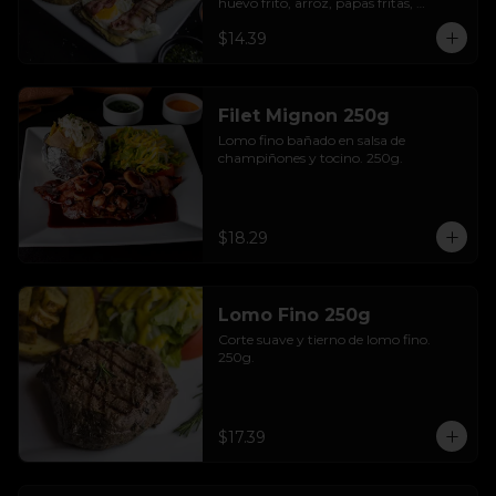
huevo frito, arroz, papas fritas, 
ensalada y aguacate.
$14.39
Filet Mignon 250g
Lomo fino bañado en salsa de 
champiñones y tocino. 250g.
$18.29
Lomo Fino 250g
Corte suave y tierno de lomo fino. 
250g.
$17.39