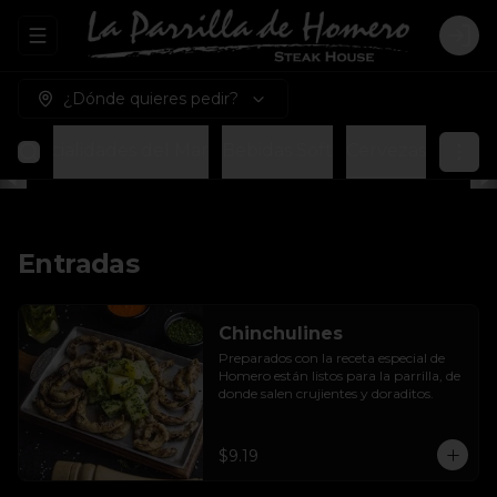
Abrir menu de navegación
Logi
¿Dónde quieres pedir?
Especialidades del Mar
Bebidas Soft
Cervezas
Entradas
Chinchulines
Preparados con la receta especial de 
Homero están listos para la parrilla, de 
donde salen crujientes y doraditos.
$9.19