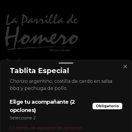
Conócenos
Tablita Especial
Despachos
Chorizo argentino, costilla de cerdo en salsa
Términos y condiciones
bbq y pechuga de pollo.
Política de privacidad
Elige tu acompañante (2
Redes sociales
Obligatorio
opciones)
Instagram
Seleccione 2
Facebook
Lo siento, se agotaron las opciones