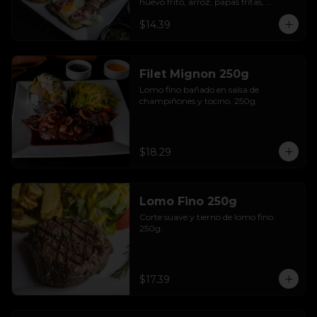
huevo frito, arroz, papas fritas, 
ensalada y aguacate.
$14.39
Filet Mignon 250g
Lomo fino bañado en salsa de 
champiñones y tocino. 250g.
$18.29
Lomo Fino 250g
Corte suave y tierno de lomo fino. 
250g.
$17.39